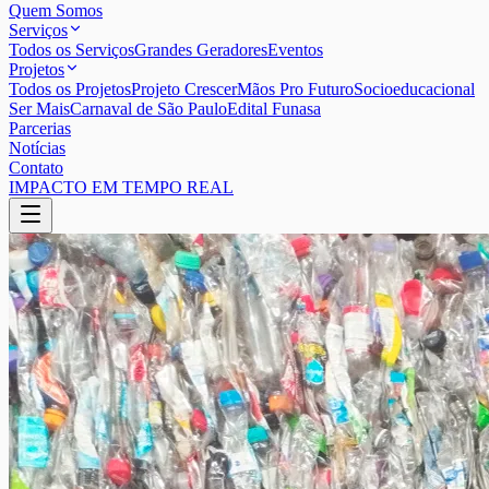
Quem Somos
Serviços
Todos os Serviços
Grandes Geradores
Eventos
Projetos
Todos os Projetos
Projeto Crescer
Mãos Pro Futuro
Socioeducacional
Ser Mais
Carnaval de São Paulo
Edital Funasa
Parcerias
Notícias
Contato
IMPACTO EM TEMPO REAL