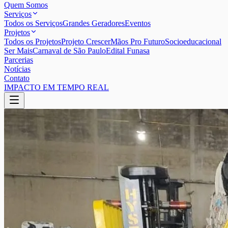
Quem Somos
Serviços
Todos os Serviços
Grandes Geradores
Eventos
Projetos
Todos os Projetos
Projeto Crescer
Mãos Pro Futuro
Socioeducacional
Ser Mais
Carnaval de São Paulo
Edital Funasa
Parcerias
Notícias
Contato
IMPACTO EM TEMPO REAL