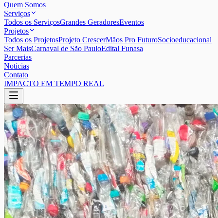
Quem Somos
Serviços
Todos os Serviços
Grandes Geradores
Eventos
Projetos
Todos os Projetos
Projeto Crescer
Mãos Pro Futuro
Socioeducacional
Ser Mais
Carnaval de São Paulo
Edital Funasa
Parcerias
Notícias
Contato
IMPACTO EM TEMPO REAL