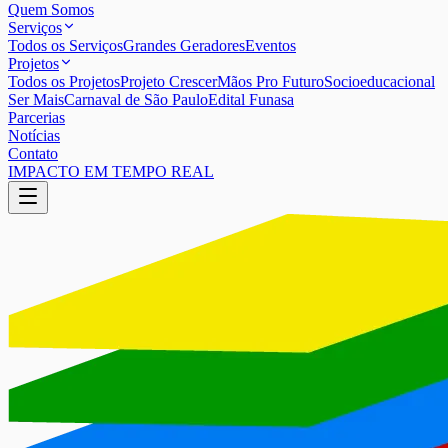
Quem Somos
Serviços
Todos os Serviços
Grandes Geradores
Eventos
Projetos
Todos os Projetos
Projeto Crescer
Mãos Pro Futuro
Socioeducacional
Ser Mais
Carnaval de São Paulo
Edital Funasa
Parcerias
Notícias
Contato
IMPACTO EM TEMPO REAL