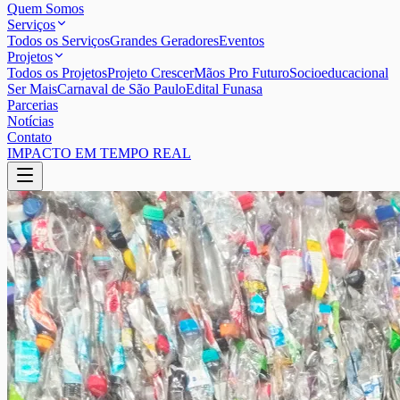
Quem Somos
Serviços
Todos os Serviços
Grandes Geradores
Eventos
Projetos
Todos os Projetos
Projeto Crescer
Mãos Pro Futuro
Socioeducacional
Ser Mais
Carnaval de São Paulo
Edital Funasa
Parcerias
Notícias
Contato
IMPACTO EM TEMPO REAL