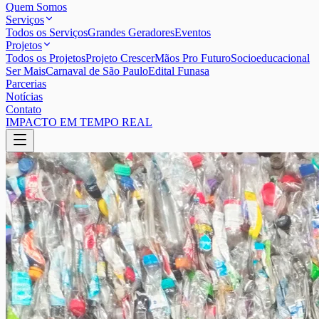
Quem Somos
Serviços
Todos os Serviços
Grandes Geradores
Eventos
Projetos
Todos os Projetos
Projeto Crescer
Mãos Pro Futuro
Socioeducacional
Ser Mais
Carnaval de São Paulo
Edital Funasa
Parcerias
Notícias
Contato
IMPACTO EM TEMPO REAL