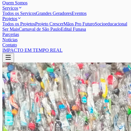
Quem Somos
Serviços
Todos os Serviços
Grandes Geradores
Eventos
Projetos
Todos os Projetos
Projeto Crescer
Mãos Pro Futuro
Socioeducacional
Ser Mais
Carnaval de São Paulo
Edital Funasa
Parcerias
Notícias
Contato
IMPACTO EM TEMPO REAL