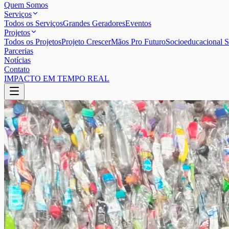
Quem Somos
Serviços
Todos os Serviços
Grandes Geradores
Eventos
Projetos
Todos os Projetos
Projeto Crescer
Mãos Pro Futuro
Socioeducacional S
Parcerias
Notícias
Contato
IMPACTO EM TEMPO REAL