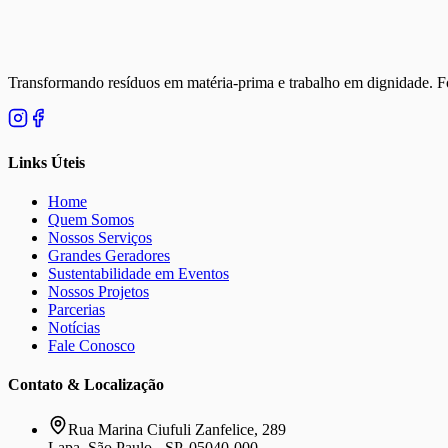
Transformando resíduos em matéria-prima e trabalho em dignidade. Fo
Links Úteis
Home
Quem Somos
Nossos Serviços
Grandes Geradores
Sustentabilidade em Eventos
Nossos Projetos
Parcerias
Notícias
Fale Conosco
Contato & Localização
Rua Marina Ciufuli Zanfelice, 289
Lapa, São Paulo - SP, 05040-000